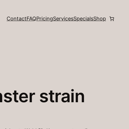
Contact
FAQ
Pricing
Services
Specials
Shop
ster strain