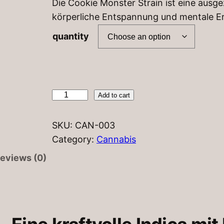
Die Cookie Monster Strain ist eine ausg
r
körperliche Entspannung und mentale E
i
c
quantity
e
r
a
c
Add to cart
n
o
g
o
SKU:
CAN-003
e
k
Category:
Cannabis
:
i
eviews (0)
9
e
0
s
m
,
o
0
n