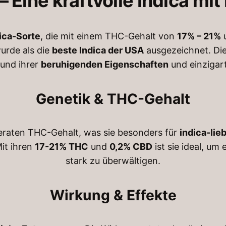
– Eine kraftvolle Indica mi
0
s
t
€
ica-Sorte
, die mit einem THC-Gehalt von
17% – 21%
e
urde als die
beste Indica der USA
ausgezeichnet. Die
t
r
rund ihrer
beruhigenden Eigenschaften
und einzigar
h
s
t
r
Genetik & THC-Gehalt
r
o
a
u
i
g
eraten THC-Gehalt, was sie besonders für
indica-li
n
it ihren
17-21% THC
und
0,2% CBD
ist sie ideal, um
h
q
stark zu überwältigen.
6
u
0
a
Wirkung & Effekte
n
0
t
,
i