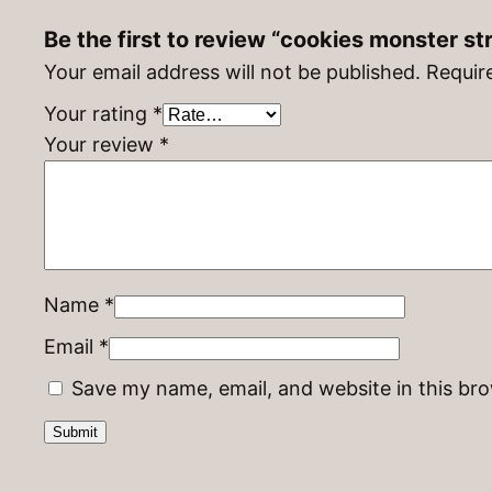
Be the first to review “cookies monster st
Your email address will not be published.
Requir
Your rating
*
Your review
*
Name
*
Email
*
Save my name, email, and website in this br