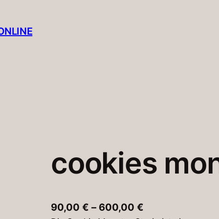
NLINE​
cookies mon
P
90,00
€
–
600,00
€