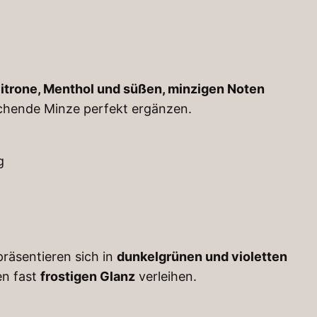
 Zitrone, Menthol und süßen, minzigen Noten
schende Minze perfekt ergänzen.
g
 präsentieren sich in
dunkelgrünen und violetten
nen fast
frostigen Glanz
verleihen.