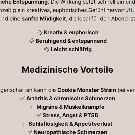
liche Entspannung
. Die Wirkung setzt schnell ein un
0
t
eitig ein kreatives, euphorisches Gefühl hervorruft.
0
y
und eine
sanfte Müdigkeit
, die ideal für den Abend ist
€
💨
Kreativ & euphorisch
💨
Beruhigend & entspannend
💨
Leicht schläfrig
Medizinische Vorteile
igenschaften kann die
Cookie Monster Strain
bei ver
✅
Arthritis & chronische Schmerzen
✅
Migräne & Muskelkrämpfe
✅
Stress, Angst & PTSD
✅
Schlaflosigkeit & Appetitverlust
✅
Neuropathische Schmerzen