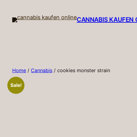
Skip
to
CANNABIS KAUFEN O
content
Home
/
Cannabis
/ cookies monster strain
Sale!