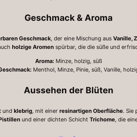
Geschmack & Aroma
rbaren Geschmack
, der eine Mischung aus
Vanille,
 auch
holzige Aromen
spürbar, die die süße und erfri
Aroma:
Minze, holzig, süß
Geschmack:
Menthol, Minze, Pinie, süß, Vanille, holzi
Aussehen der Blüten
t
und
klebrig
, mit einer
resinartigen Oberfläche
. Sie
istillen
und einer dichten Schicht
Trichome
, die ei