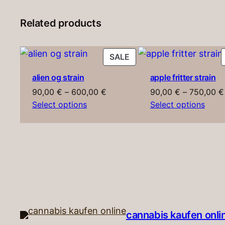
Related products
PRODUCT
SALE
ON
alien og strain
apple fritter strain
SALE
Price
90,00
€
–
600,00
€
90,00
€
–
750,00
€
range:
Select options
Select options
90,00 €
through
600,00 €
cannabis kaufen onlin