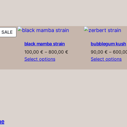
PRODUCT
SALE
ON
black mamba strain
bubblegum kush
SALE
Price
Price
100,00
€
–
800,00
€
90,00
€
–
600,0
range:
range:
Select options
Select options
90,00 €
100,00 €
through
through
750,00 €
800,00 €
e​