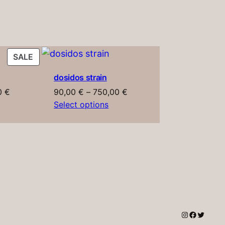
PRODUCT
SALE
ON
dosidos strain
SALE
Price
Price
0
€
90,00
€
–
750,00
€
range:
range:
Select options
90,00 €
90,00 €
through
through
600,00 €
750,00 €
Instagram
Faceboo
Twitter