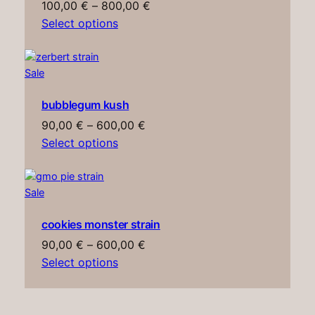
Price
100,00
€
–
800,00
€
range:
Select options
100,00 €
through
Product
Sale
800,00 €
on
bubblegum kush
sale
Price
90,00
€
–
600,00
€
range:
Select options
90,00 €
through
Product
Sale
600,00 €
on
cookies monster strain
sale
Price
90,00
€
–
600,00
€
range:
Select options
90,00 €
through
600,00 €