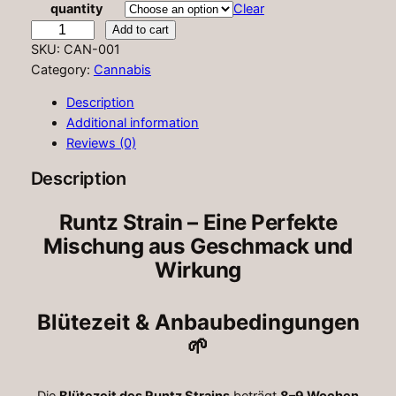
c
quantity
Clear
r
Add to cart
e
u
SKU:
CAN-001
r
n
Category:
Cannabis
a
t
Description
z
n
Additional information
s
Reviews (0)
g
t
r
e
Description
a
:
i
Runtz Strain – Eine Perfekte
9
n
Mischung aus Geschmack und
q
0
Wirkung
u
,
a
n
0
Blütezeit & Anbaubedingungen
t
🌱
0
i
t
y
Die
Blütezeit des Runtz Strains
beträgt
8–9 Wochen