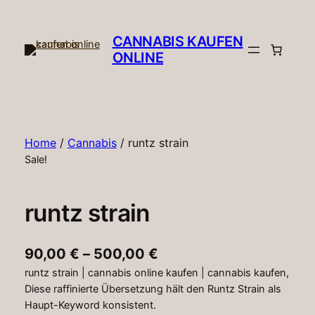
Skip
to
CANNABIS KAUFEN
content
ONLINE​
Home
/
Cannabis
/ runtz strain
Sale!
runtz strain
P
90,00
€
–
500,00
€
runtz strain | cannabis online kaufen​ | cannabis kaufen,
r
Diese raffinierte Übersetzung hält den Runtz Strain als
i
Haupt-Keyword konsistent.