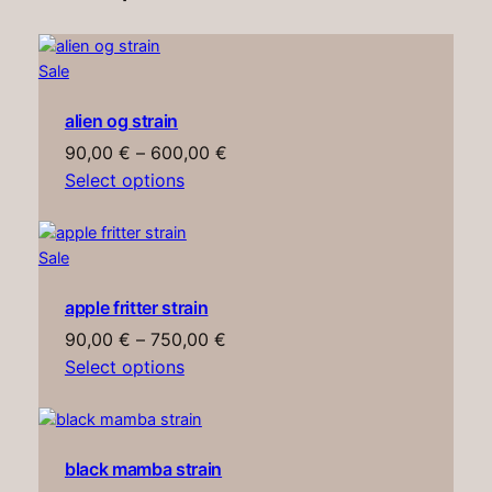
Product
Sale
on
alien og strain
sale
Price
90,00
€
–
600,00
€
range:
Select options
90,00 €
through
Product
Sale
600,00 €
on
apple fritter strain
sale
Price
90,00
€
–
750,00
€
range:
Select options
90,00 €
through
750,00 €
black mamba strain